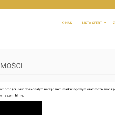
O NAS
LISTA OFERT
Z
Najnowsze oferty
Mieszkania
Domy
OMOŚCI
Działki
Lokale
 nieruchomości. Jest doskonałym narzędziem marketingowym oraz może znaczą
Obiekty
w naszym filmie.
Magazyny
Hiszpania