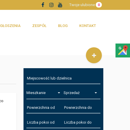
Twoje ulubione
0
GŁOSZENIA
ZESPÓŁ
BLOG
KONTAKT
Mieszkanie
Sprzedaż
co