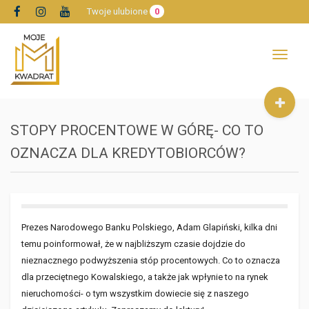
Twoje ulubione
0
Toggle
navigat
STOPY PROCENTOWE W GÓRĘ- CO TO
OZNACZA DLA KREDYTOBIORCÓW?
Prezes Narodowego Banku Polskiego, Adam Glapiński, kilka dni
temu poinformował, że w najbliższym czasie dojdzie do
nieznacznego podwyższenia stóp procentowych. Co to oznacza
dla przeciętnego Kowalskiego, a także jak wpłynie to na rynek
nieruchomości- o tym wszystkim dowiecie się z naszego