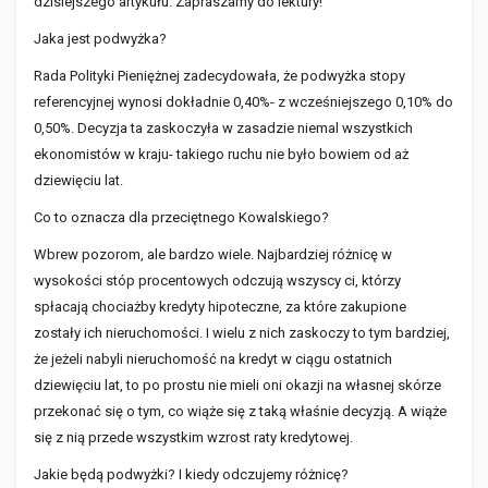
dzisiejszego artykułu. Zapraszamy do lektury!
Jaka jest podwyżka?
Rada Polityki Pieniężnej zadecydowała, że podwyżka stopy
referencyjnej wynosi dokładnie 0,40%- z wcześniejszego 0,10% do
0,50%. Decyzja ta zaskoczyła w zasadzie niemal wszystkich
ekonomistów w kraju- takiego ruchu nie było bowiem od aż
dziewięciu lat.
Co to oznacza dla przeciętnego Kowalskiego?
Wbrew pozorom, ale bardzo wiele. Najbardziej różnicę w
wysokości stóp procentowych odczują wszyscy ci, którzy
spłacają chociażby kredyty hipoteczne, za które zakupione
zostały ich nieruchomości. I wielu z nich zaskoczy to tym bardziej,
że jeżeli nabyli nieruchomość na kredyt w ciągu ostatnich
dziewięciu lat, to po prostu nie mieli oni okazji na własnej skórze
przekonać się o tym, co wiąże się z taką właśnie decyzją. A wiąże
się z nią przede wszystkim wzrost raty kredytowej.
Jakie będą podwyżki? I kiedy odczujemy różnicę?