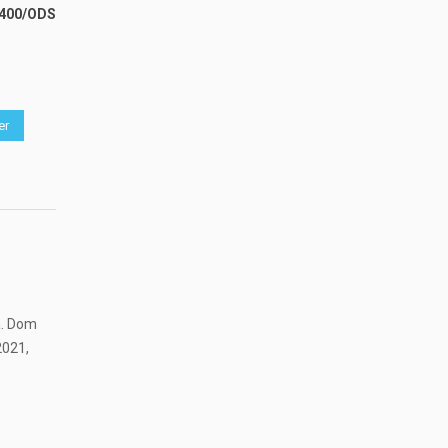
4400/ODS
er
a. Dom
2021,