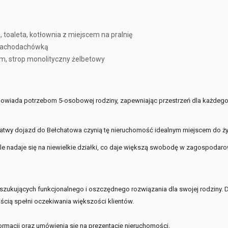
, toaleta, kotłownia z miejscem na pralnię
 blachodachówką
cm, strop monolityczny żelbetowy
wiada potrzebom 5-osobowej rodziny, zapewniając przestrzeń dla każdego
 łatwy dojazd do Bełchatowa czynią tę nieruchomość idealnym miejscem do ży
le nadaje się na niewielkie działki, co daje większą swobodę w zagospodar
zukujących funkcjonalnego i oszczędnego rozwiązania dla swojej rodziny. D
ością spełni oczekiwania większości klientów.
rmacji oraz umówienia się na prezentację nieruchomości.