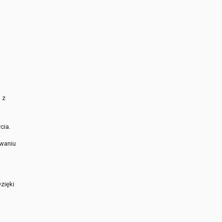
 z
cia.
owaniu
zięki