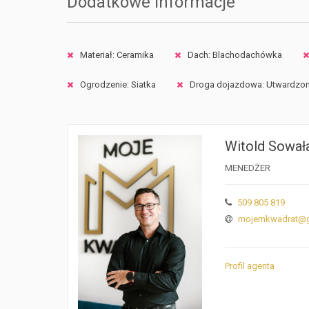
Dodatkowe informacje
Materiał: Ceramika
Dach: Blachodachówka
Ogrodzenie: Siatka
Droga dojazdowa: Utwardzo
Witold Sował
MENEDŻER
509 805 819
mojemkwadrat@g
Profil agenta