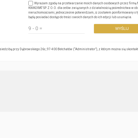
Wyrażam zgodę na przetwarzanie moich danych osobowych przez firm
KWADRAT SP. Z O.O. dla celów związanych z działalnością pośrednictwa w ob
nieruchomościami, jednocześnie potwierdzam, iż zostałem poinformowany o ty
będę posiadać dostęp do treści swoich danych do ich edycji lub usunięcia.
edzibą przy Dąbrowskiego 26c, 97-400 Bełchatów (“Administrator”), z którym można się skonta