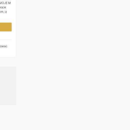
ę MOJE M
rocie
m, iż
ktować