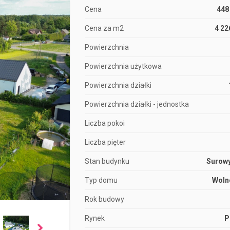
Cena
448
Cena za m2
4 22
Powierzchnia
Powierzchnia użytkowa
Powierzchnia działki
Powierzchnia działki - jednostka
Liczba pokoi
Liczba pięter
Stan budynku
Surowy
Typ domu
Woln
Rok budowy
Rynek
P