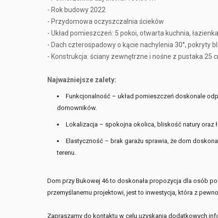
- Rok budowy 2022
- Przydomowa oczyszczalnia ścieków
- Układ pomieszczeń: 5 pokoi, otwarta kuchnia, łazienka
- Dach czterospadowy o kącie nachylenia 30°, pokryty
- Konstrukcja: ściany zewnętrzne i nośne z pustaka 25 
Najważniejsze zalety:
Funkcjonalność – układ pomieszczeń doskonale odpo
domowników.
Lokalizacja – spokojna okolica, bliskość natury oraz
Elastyczność – brak garażu sprawia, że dom doskona
terenu.
Dom przy Bukowej 46 to doskonała propozycja dla osób pos
przemyślanemu projektowi, jest to inwestycja, która z pewn
Zapraszamy do kontaktu w celu uzyskania dodatkowych info