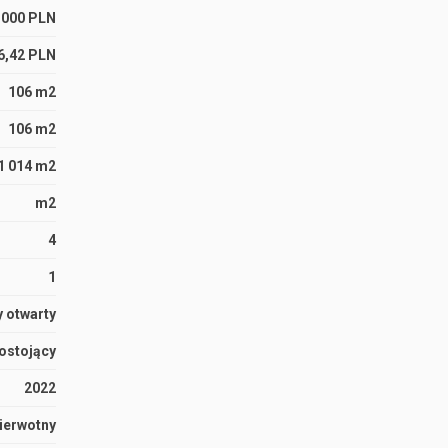
 000 PLN
6,42 PLN
106 m2
106 m2
1 014 m2
m2
4
1
 otwarty
ostojący
2022
ierwotny