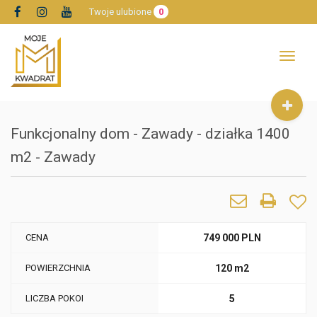
Twoje ulubione
0
Toggle
navigat
Funkcjonalny dom - Zawady - działka 1400
m2 - Zawady
CENA
749 000 PLN
POWIERZCHNIA
120 m2
LICZBA POKOI
5