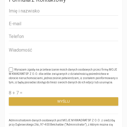
Wyrażam zgodę na przetwarzanie moich danych osobowych przez firmę MOJE
M KWADRAT SP. Z O.O. dla celów związanych z działalnością pośrednictwa w
obrocie nieruchomościami, jednocześnie potwierdzam, iż zostałem poinformowany o
tym, iż będę posiadać dostęp do treści swoich danych do ich edycji lub usunięcia.
Administratorem danych osobowych jest MOJE M KWADRAT SP. Z O.O. z siedzibą
przy Dąbrowskiego 26c, 97-400 Bełchatów (“Administrator”), z którym można się