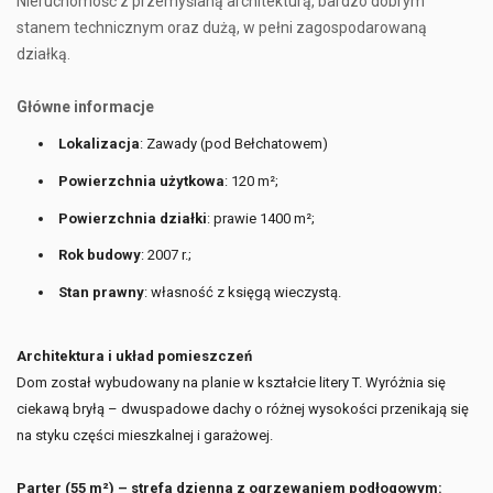
Nieruchomość z przemyślaną architekturą, bardzo dobrym
stanem technicznym oraz dużą, w pełni zagospodarowaną
działką.
Główne informacje
Lokalizacja
: Zawady (pod Bełchatowem)
Powierzchnia użytkowa
: 120 m²;
Powierzchnia działki
: prawie 1400 m²;
Rok budowy
: 2007 r.;
Stan prawny
: własność z księgą wieczystą.
Architektura i układ pomieszczeń
Dom został wybudowany na planie w kształcie litery T. Wyróżnia się
ciekawą bryłą – dwuspadowe dachy o różnej wysokości przenikają się
na styku części mieszkalnej i garażowej.
Parter (55 m²) – strefa dzienna z ogrzewaniem podłogowym: