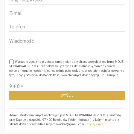
Wyrażam zgodę na przetwarzanie moich danych osobowych przez firmę MOJE
M KWADRAT SP. Z O.O. dla celów związanych z działalnością pośrednictwa w
obrocie nieruchomościami, jednocześnie potwierdzam, iż zostałem poinformowany o
tym, iż będę posiadać dostęp do treści swoich danych do ich edycji lub usunięcia.
Administratorem danych osobowych jest MOJE M KWADRAT SP. Z O.O. z siedzibą
przy Dąbrowskiego 26c, 97-400 Bełchatów (“Administrator”), z którym można się
skontaktować przez adres mojemkwadrat@gmail.com…
czytaj więcej