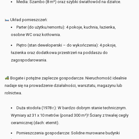
Media: Szambo (8 m³) oraz szybki światłowód na działce.
Układ pomieszczeń:
Parter (do użytku/remontu): 4 pokoje, kuchnia, łazienka,
osobne WC oraz kotłownia.
Piętro (stan deweloperski – do wykończenia): 4 pokoje,
łazienka oraz dodatkowa przestrzeń na poddaszu do
zagospodarowania.
Bogate i potężne zaplecze gospodarcze. Nieruchomość idealnie
nadaje się na prowadzenie działalności, warsztatu, magazynu lub
rolnictwa.
Duża stodoła (1978 r.): W bardzo dobrym stanie technicznym.
Wymiary aż 31 x 10 metrów (ponad 300 m²)! Ściany z trwałej cegły
ceramicznej (dach: eternit).
Pomieszczenia gospodarcze: Solidne murowane budynki