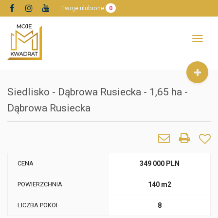
Twoje ulubione
0
Toggle
navigat
Siedlisko - Dąbrowa Rusiecka - 1,65 ha -
Dąbrowa Rusiecka
CENA
349 000 PLN
POWIERZCHNIA
140 m2
LICZBA POKOI
8