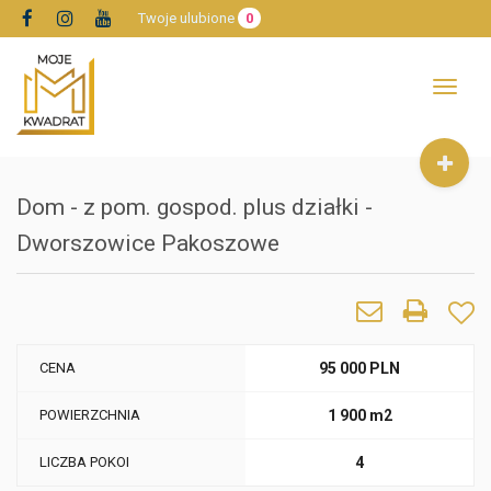
Twoje ulubione
0
Toggle
navigat
Dom - z pom. gospod. plus działki -
Dworszowice Pakoszowe
CENA
95 000 PLN
POWIERZCHNIA
1 900 m2
LICZBA POKOI
4