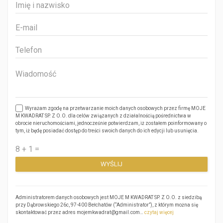
Wyrażam zgodę na przetwarzanie moich danych osobowych przez firmę MOJE
M KWADRAT SP. Z O.O. dla celów związanych z działalnością pośrednictwa w
obrocie nieruchomościami, jednocześnie potwierdzam, iż zostałem poinformowany o
tym, iż będę posiadać dostęp do treści swoich danych do ich edycji lub usunięcia.
Administratorem danych osobowych jest MOJE M KWADRAT SP. Z O.O. z siedzibą
przy Dąbrowskiego 26c, 97-400 Bełchatów (“Administrator”), z którym można się
skontaktować przez adres mojemkwadrat@gmail.com…
czytaj więcej