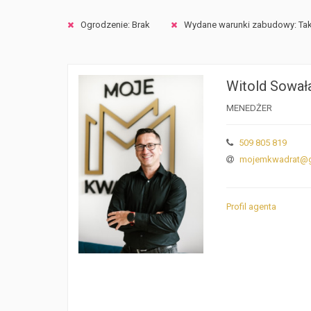
Ogrodzenie: Brak
Wydane warunki zabudowy: Ta
Witold Sował
MENEDŻER
509 805 819
mojemkwadrat@g
Profil agenta