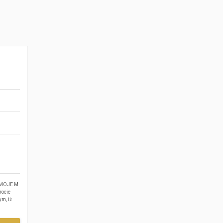
ę MOJE M
rocie
m, iż