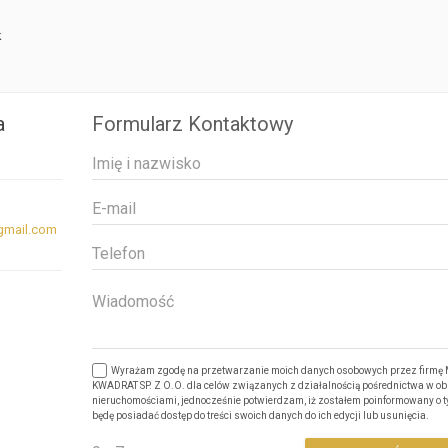
k
a
Formularz Kontaktowy
mail.com
Wyrażam zgodę na przetwarzanie moich danych osobowych przez firm
KWADRAT SP. Z O.O. dla celów związanych z działalnością pośrednictwa w ob
nieruchomościami, jednocześnie potwierdzam, iż zostałem poinformowany o ty
będę posiadać dostęp do treści swoich danych do ich edycji lub usunięcia.