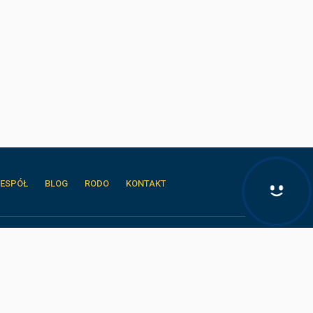
Hej! Chętnie Ci pomogę
ESPÓŁ
BLOG
RODO
KONTAKT
Biuro Nieruchomości