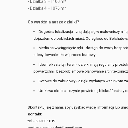
- Działka 3: - 1100 m²
- Działka 4: - 1076 m²
Co wyróżnia nasze działki?
Dogodna lokalizacja - znajdują się w malowniczym i 
dojazdem do pobliskich miast. Odległość od Bełchatowa
Media na wyciągnięcie ręki - dostęp do wody bezpośre
zdecydowanie ułatwi proces budowy.
Idealne kształty i teren - działki mają regularny pros
powierzchni i bezproblemowe planowanie architektonicz
Gotowe do zabudowy - dzięki wydanym warunkom zab
Urokliwa okolica - czyste powietrze, bliskość natury o
Skontaktuj się z nami, aby uzyskać więcej informacji lub umó
Kontakt:
tel. - 509 805 819
mail: mojemkwadrat@gmail.com