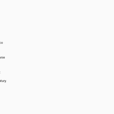
co
anie
.
tury.