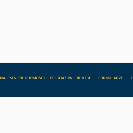
NAJEM NIERUCHOMOŚCI — BEŁCHATÓW I OKOLICE
FORMULARZE
Z
Moje M Kwadrat 
ul. Dąbrowskiego 26c
97-400 Bełchatów