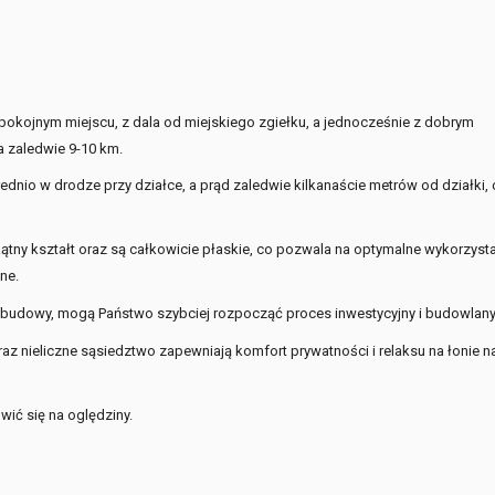
spokojnym miejscu, z dala od miejskiego zgiełku, a jednocześnie z dobrym
 zaledwie 9-10 km.
dnio w drodze przy działce, a prąd zaledwie kilkanaście metrów od działki, 
tokątny kształt oraz są całkowicie płaskie, co pozwala na optymalne wykorzyst
ne.
udowy, mogą Państwo szybciej rozpocząć proces inwestycyjny i budowlany
raz nieliczne sąsiedztwo zapewniają komfort prywatności i relaksu na łonie na
wić się na oględziny.