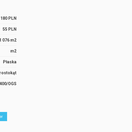
 180 PLN
55 PLN
1 076 m2
m2
Płaska
rostokąt
4400/OGS
er