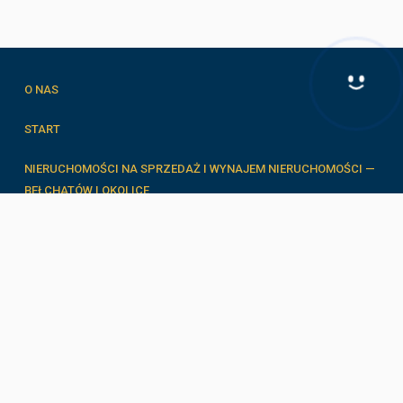
O NAS
Hej! Chętnie Ci pomogę
START
NIERUCHOMOŚCI NA SPRZEDAŻ I WYNAJEM NIERUCHOMOŚCI —
BEŁCHATÓW I OKOLICE
FORMULARZE
ZESPÓŁ
BLOG
RODO
KONTAKT