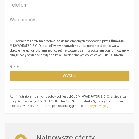
Wyrażam zgodę na przetwarzanie moich danych osobowych przez firmę MOJE
M KWADRAT SP. Z O.O. dla celów związanych z działalnością pośrednictwa w
obrocie nieruchomościami, jednocześnie potwierdzam, iż zostałem poinformowany o
tym, iż będę posiadać dostęp do treści swoich danych do ich edycji lub usunięcia.
Administratorem danych osobowych jest MOJE M KWADRAT SP. Z O.O. z siedzibą
przy Dąbrowskiego 26c, 97-400 Bełchatów (“Administrator”), z którym można się
skontaktować przez adres mojemkwadrat@gmail.com…
czytaj więcej
Najnowsze oferty