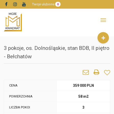
Twoje ulubione
0
Toggle
navigat
3 pokoje, os. Dolnośląskie, stan BDB, II piętro
- Bełchatów
CENA
359 000 PLN
POWIERZCHNIA
58 m2
LICZBA POKOI
3